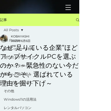
記事
All Posts
KOBAYASHI
All Posts
2025年6月6日
なぜ“足りている企業”ほど
製品レビュー＆特長
アップサイクルPCを選ぶ
使い方＆テクニック
のか？～緊急性のない今だ
ケーススタディ
からこそ、選ばれている
環境への取り組み
理由を掘り下げ～
アップサイクルPC
その他
Windows11の活用法
レンタルパソコン