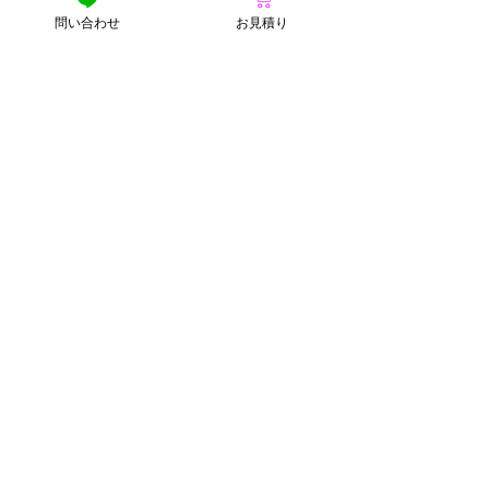
問い合わせ
お見積り
⸻
今こそ「選ぶ理由」が問
われる時代へ
すぐに困っていない。余裕がある。だ
からこそ、
「何を選ぶか」に、企業の価値観が現
れます。
アップサイクルパソコンは、不便だか
ら使う“代替品”ではありません。
理念と効率のどちらも満たす“戦略的な
選択肢”です。
⸻