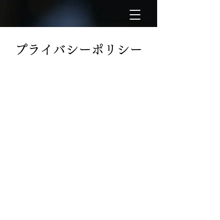
​プライバシーポリシー