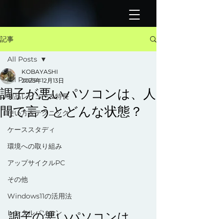
記事
All Posts
KOBAYASHI
All Posts
2025年12月13日
調子が悪いパソコンは、人
製品レビュー＆特長
間で言うとどんな状態？
使い方＆テクニック
ケーススタディ
環境への取り組み
アップサイクルPC
その他
Windows11の活用法
レンタルパソコン
調子の悪いパソコンは、