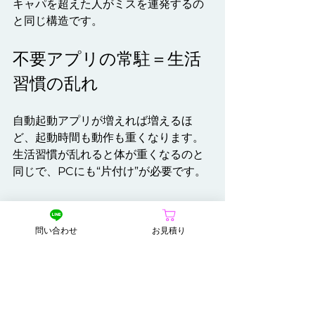
キャパを超えた人がミスを連発するの
と同じ構造です。
不要アプリの常駐＝生活
習慣の乱れ
自動起動アプリが増えれば増えるほ
ど、起動時間も動作も重くなります。
生活習慣が乱れると体が重くなるのと
同じで、PCにも“片付け”が必要です。
問い合わせ
お見積り
パソコンの不調は、部品の問題だけで
はなく、日々の使い方によって蓄積す
る疲労でも起きます。
人が体調管理をするように、PCも定期
的なメンテナンスと環境の見直しが欠