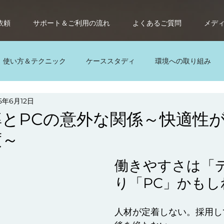
依頼
サポート＆ご利用の流れ
よくあるご質問
メデ
使い方＆テクニック
ケーススタディ
環境への取り組み
25年6月12日
レンタルパソコン
サブスク
サブスクパソコン
パ
率とPCの意外な関係～快適性
度～
働きやすさは「
り「PC」かもし
人材が定着しない。採用し