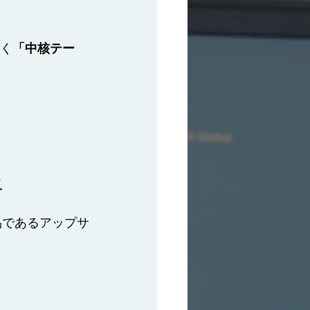
なく
「中核テー
。
上
品であるアップサ