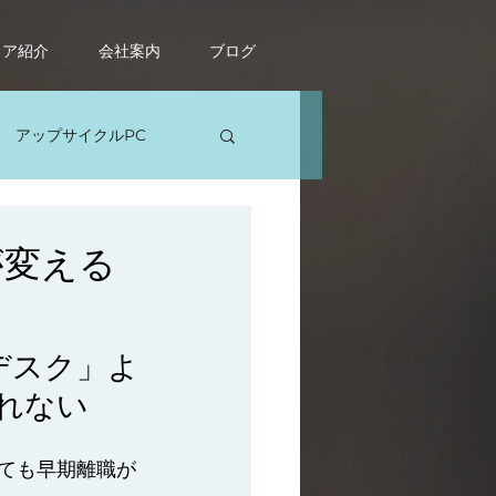
ィア紹介
会社案内
ブログ
アップサイクルPC
ソコン修理
が変える
デスク」よ
れない
ても早期離職が