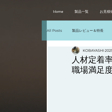
Home
製品一覧
お見積
All Posts
製品レビュー＆特長
その他
Windows11の活用法
KOBAYASHI
20
人材定着
職場満足
パソコン廃棄