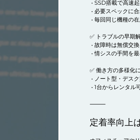
 • SSD搭載で高速
 • 必要スペックに
 • 毎回同じ機種の
✅ トラブルの早期
 • 故障時は無償交
 • 情シスの手間を
✅ 働き方の多様化
 • ノート型・デス
 • 1台からレン
⸻
定着率向上