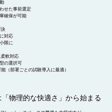
起動
合わせた事前選定
在庫確保が可能
解決
換に対応
最小限に
に柔軟対応
ク型の選択可
タル可能（部署ごとの試験導入に最適）
は「物理的な快適さ」から始まる