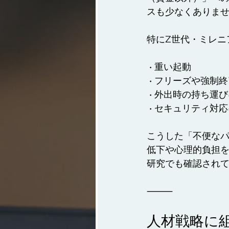
スも少なくありま
特にZ世代・ミレニ
 • 重い起動
 • フリーズや強制
 • 外出時の持ち
 • セキュリティ
こうした「不便なパソ
低下や心理的負担
研究でも確認され
⸻
人材戦略に