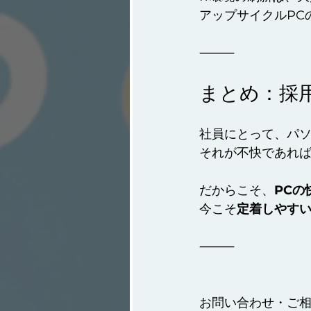
アップサイクルPC
⸻
まとめ：採
社員にとって、パ
それが不快であれ
だからこそ、
PCの
今こそ
定着しやす
⸻
お問い合わせ・ご