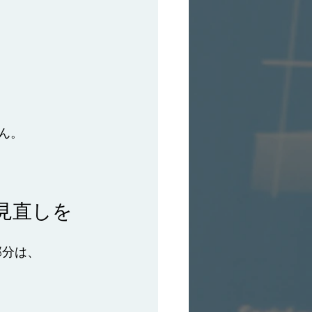
、
ん。
見直しを
部分は、