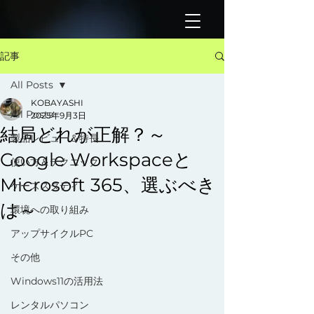
記事
All Posts
KOBAYASHI
All Posts
2025年9月3日
結局どれが正解？～
製品レビュー＆特長
Google Workspaceと
使い方＆テクニック
Microsoft 365、選ぶべき
ケーススタディ
は～
環境への取り組み
アップサイクルPC
その他
Windows11の活用法
レンタルパソコン