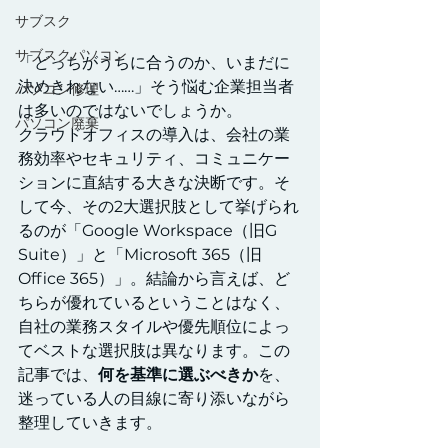
サブスク
サブスクパソコン
「どっちがうちに合うのか、いまだに
決めきれない……」そう悩む企業担当者
パソコン修理
は多いのではないでしょうか。
パソコン廃棄
クラウドオフィスの導入は、会社の業
務効率やセキュリティ、コミュニケー
ションに直結する大きな決断です。そ
して今、その2大選択肢として挙げられ
るのが「Google Workspace（旧G 
Suite）」と「Microsoft 365（旧
Office 365）」。結論から言えば、ど
ちらが優れているということはなく、
自社の業務スタイルや優先順位によっ
てベストな選択肢は異なります。この
記事では、
何を基準に選ぶべきか
を、
迷っている人の目線に寄り添いながら
整理していきます。