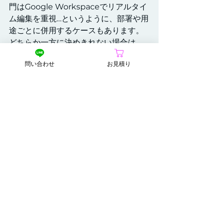
門はGoogle Workspaceでリアルタイ
ム編集を重視…というように、部署や用
途ごとに併用するケースもあります。
どちらか一方に決めきれない場合は、
「どちらも使ってみる」ことで見える
問い合わせ
お見積り
こともあるかもしれません。
迷ったら、現場に聞くこ
と
選定は経営判断でもありますが、
最終
的に使うのは現場の社員
です。ですか
ら、「どちらが優れているか」ではな
く、「どちらが
自社の社員にとって自
然に使えるか
」という視点で選ぶこと
が、最も失敗が少ない判断になるので
はないでしょうか。
現在お使いのパソコン環境も、クラウ
ド導入における重要な要素です。もし