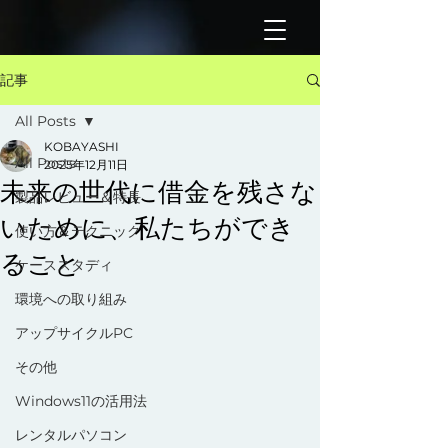
記事
All Posts
KOBAYASHI
All Posts
2025年12月11日
未来の世代に借金を残さな
製品レビュー＆特長
いために、私たちができ
使い方＆テクニック
ること
ケーススタディ
環境への取り組み
アップサイクルPC
その他
Windows11の活用法
レンタルパソコン