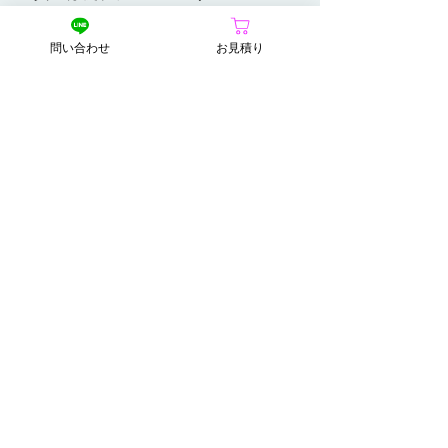
・不要な契約やデータは削除する
これらの小さなルールが、企業運用を
問い合わせ
お見積り
軽くし、未来の負債を減らす基盤にな
ります。
パソコン廃棄
パソコン修理
IT資産管理
循環型IT
データ整理
企業の負債軽減
すべて表示
最新記事