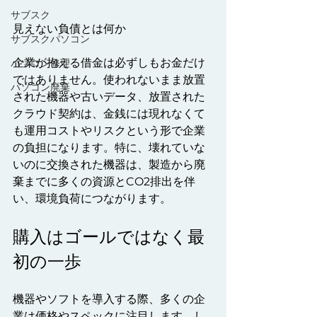
サブスク
見えない負債とは何か
サブスクパソコン
企業が抱える借金は必ずしもお金だけ
パソコン修理
ではありません。使われないまま放置
パソコン廃棄
された機器や古いデータ、放置された
クラウド契約は、金銭には現れなくて
も運用コストやリスクという形で企業
の負担になります。特に、壊れていな
いのに交換された機器は、製造から廃
棄までに多くの資源とCO2排出を伴
い、環境負荷につながります。
購入はゴールではなく最
初の一歩
機器やソフトを導入する際、多くの企
業は価格やスペックに注目します。し