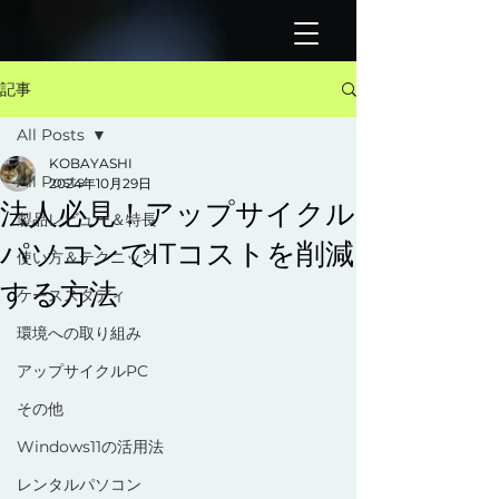
記事
All Posts
KOBAYASHI
All Posts
2024年10月29日
法人必見！アップサイクル
製品レビュー＆特長
パソコンでITコストを削減
使い方＆テクニック
する方法
ケーススタディ
環境への取り組み
アップサイクルPC
その他
Windows11の活用法
レンタルパソコン