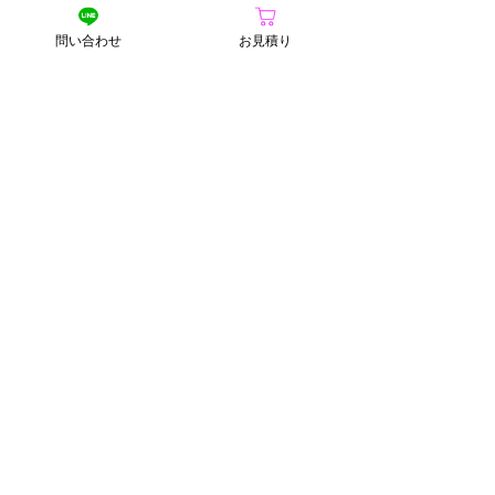
ップサイクルパソコンを試してみませ
問い合わせ
お見積り
んか？性能もコストも納得の一台が、
環境へ配慮も叶えてくれます。
　私たちのアップサイクルパソコン
は、性能とコストパフォーマンスにも
自信があります。是非一度お気軽にご
相談ください。
https://www.rental-pc.shop/
#アップサイクルパソコン
#サステナブル
#法人向けサービス
#廃棄パソコンどうしてる？
#環境にやさしい選択
#賢い選択