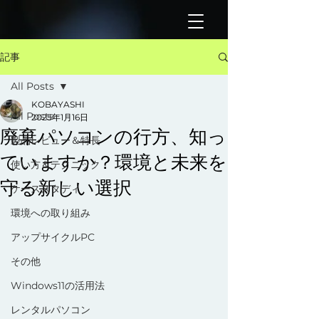
記事
All Posts
KOBAYASHI
All Posts
2025年1月16日
廃棄パソコンの行方、知っ
製品レビュー＆特長
ていますか？環境と未来を
使い方＆テクニック
守る新しい選択
ケーススタディ
環境への取り組み
アップサイクルPC
その他
Windows11の活用法
レンタルパソコン