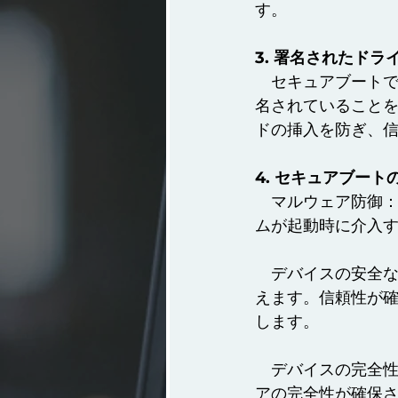
す。
3. 署名されたド
　セキュアブートで
名されていること
ドの挿入を防ぎ、
4. セキュアブート
　マルウェア防御
ムが起動時に介入
　デバイスの安全
えます。信頼性が
します。
　デバイスの完全
アの完全性が確保