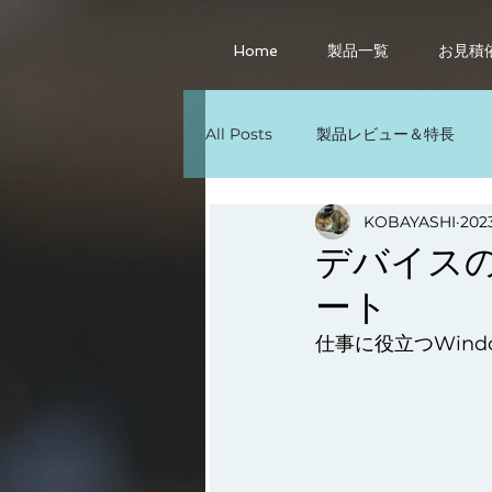
Home
製品一覧
お見積
All Posts
製品レビュー＆特長
その他
Windows11の活用法
KOBAYASHI
202
デバイス
ート
パソコン廃棄
仕事に役立つWind