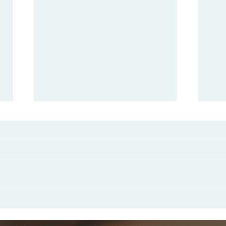
クラウド＆ハイブリッド対応
削
が進む今、PC１台でも生産
す
性スイッチを入れる方法
穴