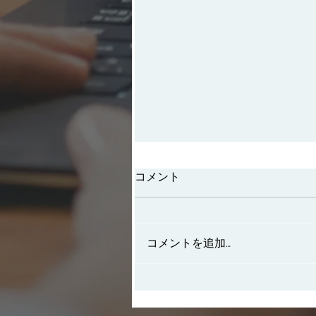
コメント
コメントを追加…
企業IT×環境×人材多様性～
SDGs時代の三位一体改革で
競争優位をつくる～