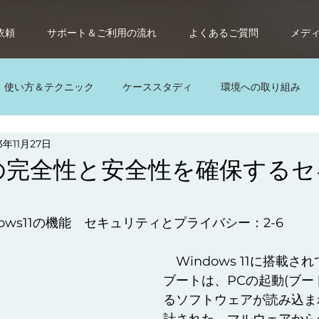
依頼
サポート＆ご利用の流れ
よくあるご質問
メデ
使い方＆テクニック
ケーススタディ
環境への取り組み
3年11月27日
レンタルパソコン
サブスク
サブスクパソコン
パ
の完全性と安全性を確保するセ
ows11の機能　セキュリティとプライバシー：2-6
　Windows 11に搭載
ブートは、PCの起動(ブー
るソフトウェアが読み込ま