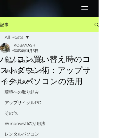
記事
All Posts
KOBAYASHI
All Posts
2024年11月5日
パソコン買い替え時のコ
製品レビュー＆特長
ストダウン術：アップサ
使い方＆テクニック
イクルパソコンの活用
ケーススタディ
環境への取り組み
アップサイクルPC
その他
Windows11の活用法
レンタルパソコン