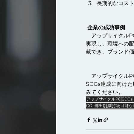
長期的なコス
企業の成功事例
　アップサイクルP
実現し、環境への配
献でき、ブランド
　アップサイクルP
SDGs達成に向け
みてください。
アップサイクルPC
SDGs
CO2排出削減
持続可能な