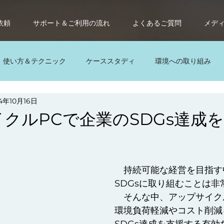
依頼
サポート＆ご利用の流れ
よくあるご質問
メデ
使い方＆テクニック
ケーススタディ
環境への取り組み
4年10月16日
レンタルパソコン
サブスク
サブスクパソコン
パ
クルPCで企業のSDGs達成
　持続可能な経営を目指す
SDGsに取り組むことは
　そんな中、アップサイク
環境負荷軽減やコスト削減