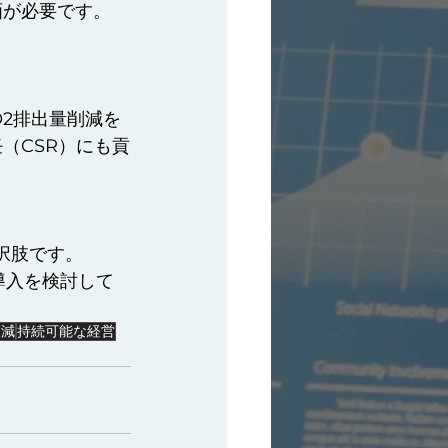
画が必要です。
2排出量削減を
（CSR）にも貢
択肢です。
導入を検討して
軽減
持続可能な経営