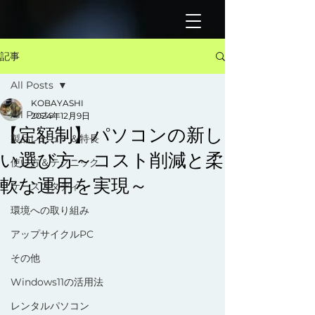
記事
All Posts
KOBAYASHI
All Posts
2024年12月9日
【定額制】パソコンの新し
製品レビュー＆特長
い選び方～コスト削減と柔
使い方＆テクニック
軟な運用を実現～
ケーススタディ
環境への取り組み
アップサイクルPC
その他
Windows11の活用法
レンタルパソコン